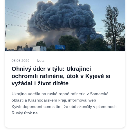
08.08.2026
Iveta
Ohnivý úder v týlu: Ukrajinci
ochromili rafinérie, útok v Kyjevě si
vyžádal i život dítěte
Ukrajina udeřila na ruské ropné rafinerie v Samarské
oblasti a Krasnodarském kraji, informoval web
KyivIndependent.com s tím, že obě skončily v plamenech.
Ruský útok na...