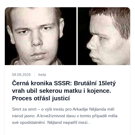
08.08.2026
Iveta
Černá kronika SSSR: Brutální 15letý
vrah ubil sekerou matku i kojence.
Proces otřásl justicí
Smrt za smrt – o výši trestu pro Arkadije Nějlanda měl
národ jasno. A krvežíznivost davu v tomto případě měla
své opodstatnění. Nějland nepatřil mezi...