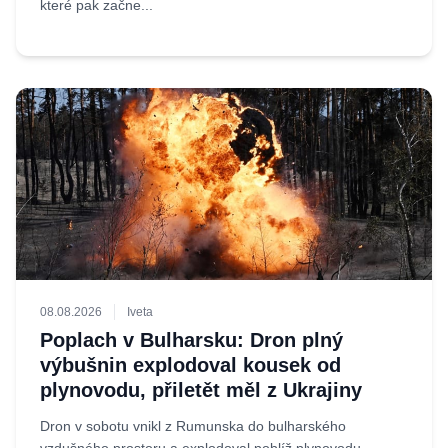
které pak začne...
08.08.2026
Iveta
Poplach v Bulharsku: Dron plný
výbušnin explodoval kousek od
plynovodu, přiletět měl z Ukrajiny
Dron v sobotu vnikl z Rumunska do bulharského