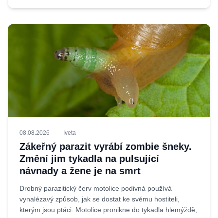
08.08.2026
Iveta
Zákeřný parazit vyrábí zombie šneky.
Změní jim tykadla na pulsující
návnady a žene je na smrt
Drobný parazitický červ motolice podivná používá
vynalézavý způsob, jak se dostat ke svému hostiteli,
kterým jsou ptáci. Motolice pronikne do tykadla hlemýždě,