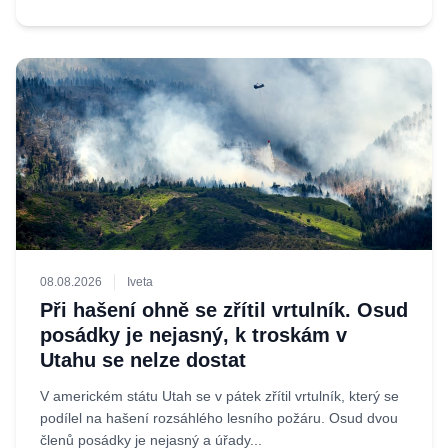
08.08.2026
Iveta
Při hašení ohně se zřítil vrtulník. Osud
posádky je nejasný, k troskám v
Utahu se nelze dostat
V americkém státu Utah se v pátek zřítil vrtulník, který se
podílel na hašení rozsáhlého lesního požáru. Osud dvou
členů posádky je nejasný a úřady...