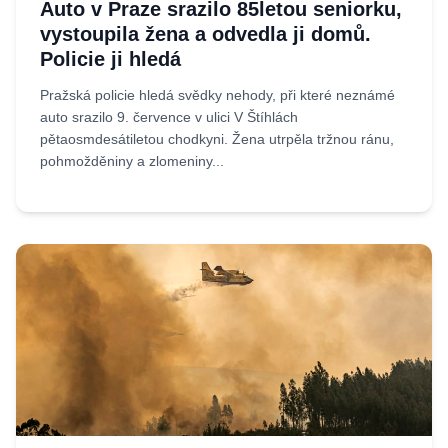
Auto v Praze srazilo 85letou seniorku,
vystoupila žena a odvedla ji domů.
Policie ji hledá
Pražská policie hledá svědky nehody, při které neznámé
auto srazilo 9. července v ulici V Štíhlách
pětaosmdesátiletou chodkyni. Žena utrpěla tržnou ránu,
pohmožděniny a zlomeniny...