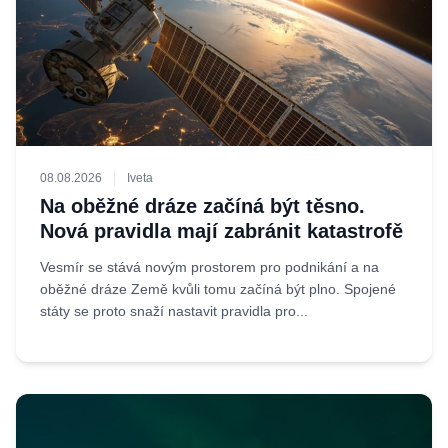
08.08.2026
Iveta
Na oběžné dráze začíná být těsno.
Nová pravidla mají zabránit katastrofě
Vesmír se stává novým prostorem pro podnikání a na
oběžné dráze Země kvůli tomu začíná být plno. Spojené
státy se proto snaží nastavit pravidla pro...