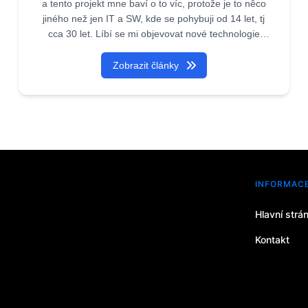
a tento projekt mne baví o to víc, protože je to něco
jiného než jen IT a SW, kde se pohybuji od 14 let, tj
cca 30 let. Líbí se mi objevovat nové technologie
(aspoň pro mne, ale to znamená i pro jiné) a podílet
se o to.
Zobrazit články
Zároveň tím podporuji firmy, které díky tomuto portálu
a dalším, se kterými je propojen (pokud vyjde článek
zde, je automaticky na všech denících měst jako
www.praha1online.cz, www.karlovyvaryonline.cz, na
všech 60-ti ) ukáží mnoha lidem co vlastně existuje.
INFORMAC
Hlavní strán
Kontakt